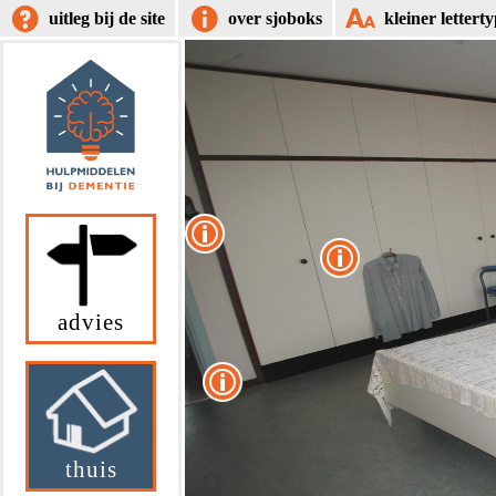
uitleg bij de site
over sjoboks
kleiner lettert
advies
thuis