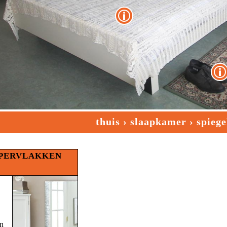
thuis
›
slaapkamer
›
spiege
PPERVLAKKEN
en