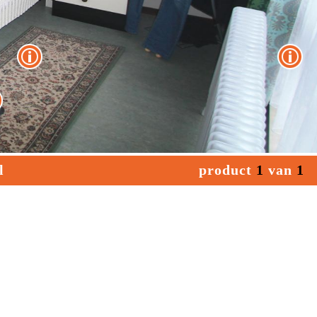
l
product
1
van
1