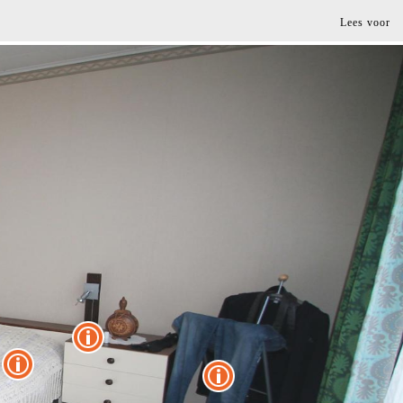
Lees voor