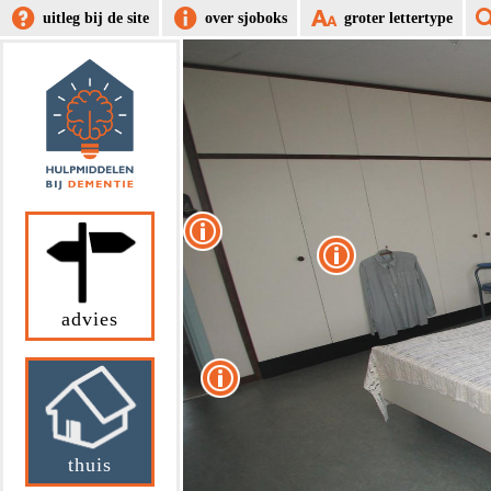
uitleg bij de site
over sjoboks
groter lettertype
advies
thuis