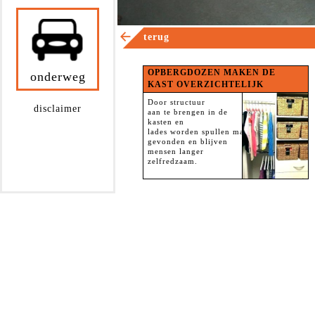
terug
OPBERGDOZEN MAKEN DE
onderweg
KAST OVERZICHTELIJK
Door structuur
disclaimer
aan te brengen in de
kasten en
lades worden spullen makkelijker
gevonden en blijven
mensen langer
zelfredzaam.