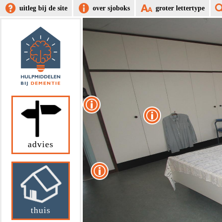
uitleg bij de site
over sjoboks
groter lettertype
advies
thuis