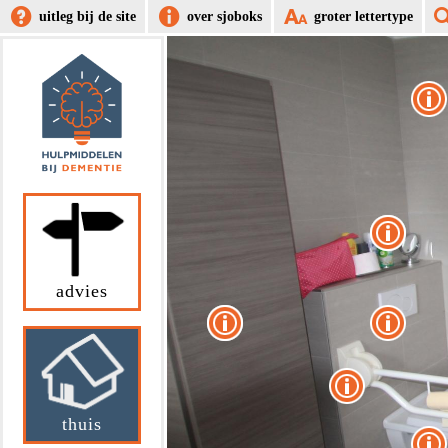
uitleg bij de site
over sjoboks
groter lettertype
advies
thuis