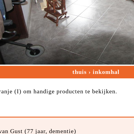
thuis
›
inkomhal
ranje
(I)
om handige producten te bekijken.
van Gust (77 jaar, dementie)