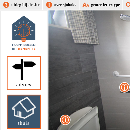
uitleg bij de site
over sjoboks
groter lettertype
advies
thuis