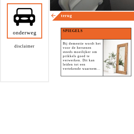
terug
SPIEGELS
onderweg
Bij dementie wordt het
disclaimer
voor de hersenen
steeds moeilijker om
prikkels goed te
verwerken. Dit kan
leiden tot een
vertekende waarnem...