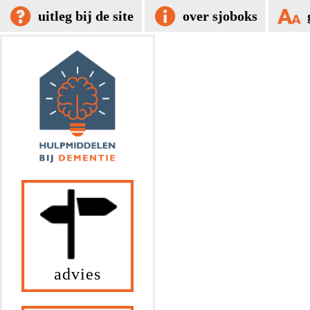
uitleg bij de site
over sjoboks
advies