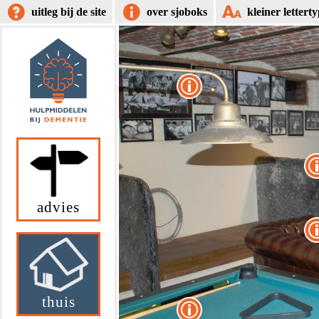
uitleg bij de site
over sjoboks
kleiner lettert
advies
thuis