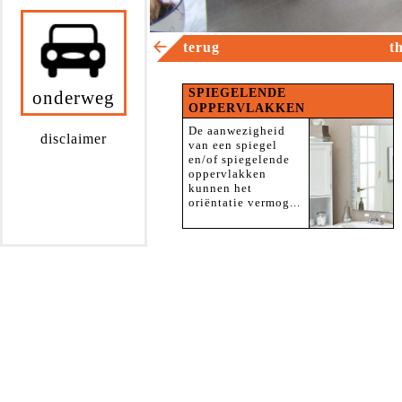
terug
t
SPIEGELENDE
onderweg
OPPERVLAKKEN
De aanwezigheid
disclaimer
van een spiegel
en/of spiegelende
oppervlakken
kunnen het
oriëntatie vermog...