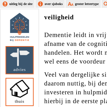
uitleg bij de site
over sjoboks
groter lettertype
veiligheid
Dementie leidt in vrij
afname van de cognit
handelen. Het wordt m
wel eens de voordeur 
advies
Veel van dergelijke s
daarom nuttig, bij de
investeren in hulpmi
hierbij in de eerste 
thuis